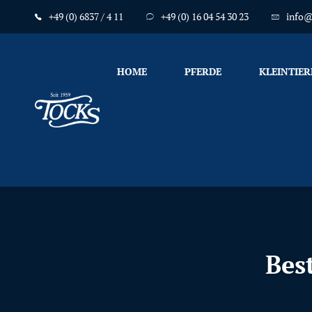
+49 (0) 6837 / 4 11
+49 (0) 16 04 54 30 23
info@
HOME
PFERDE
KLEINTIER
Nicht
nur
Pferde
mögen
TOCKS
·
Futtermühle
Tock
Bes
GmbH