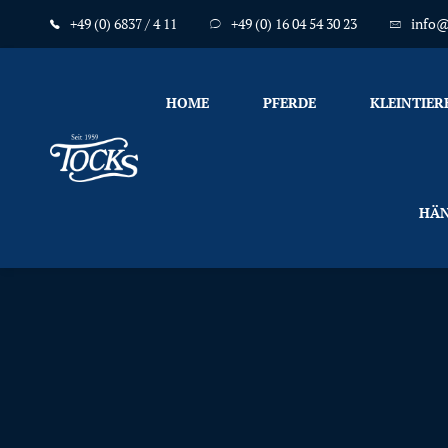
+49 (0) 6837 / 4 11
+49 (0) 16 04 54 30 23
info@
HOME
PFERDE
KLEINTIER
Nicht
HÄN
nur
Pferde
mögen
TOCKS
·
Futtermühle
Tock
GmbH