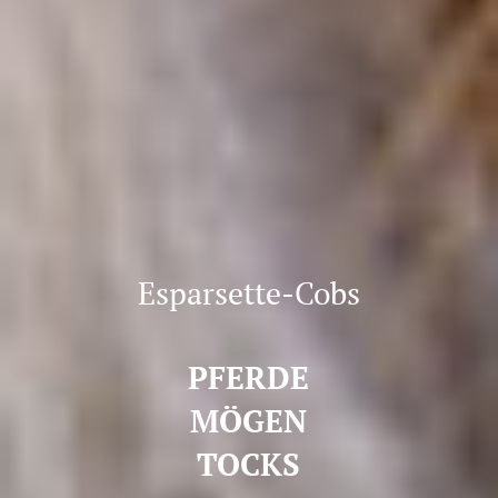
Esparsette-Cobs
PFERDE
MÖGEN
TOCKS