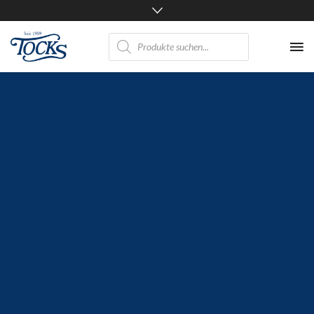
Nicht
Products
search
nur
Pferde
mögen
TOCKS
·
Futtermühle
Tock
GmbH