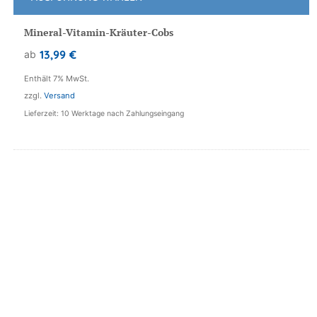
Dieses
Produkt
Mineral-Vitamin-Kräuter-Cobs
weist
13,99
€
ab
mehrere
Varianten
Enthält 7% MwSt.
auf.
zzgl.
Versand
Die
Lieferzeit: 10 Werktage nach Zahlungseingang
Optionen
können
auf
der
Produktseite
gewählt
werden