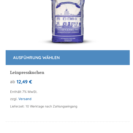
AUSFÜHRUNG WÄHLEN
Dieses
Produkt
Leinpresskuchen
weist
12,49
€
ab
mehrere
Varianten
Enthält 7% MwSt.
auf.
zzgl.
Versand
Die
Lieferzeit: 10 Werktage nach Zahlungseingang
Optionen
können
auf
der