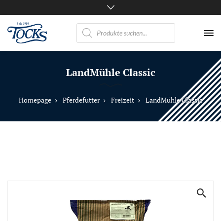
Products
search
Nicht
nur
LandMühle Classic
Pferde
mögen
TOCKS
Homepage
Pferdefutter
Freizeit
LandMühle Classic
·
Futtermühle
Tock
GmbH