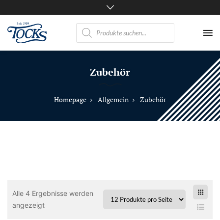
Products
search
Nicht
nur
Zubehör
Pferde
mögen
TOCKS
Homepage
Allgemein
Zubehör
·
Futtermühle
Tock
GmbH
Alle 4 Ergebnisse werden
angezeigt