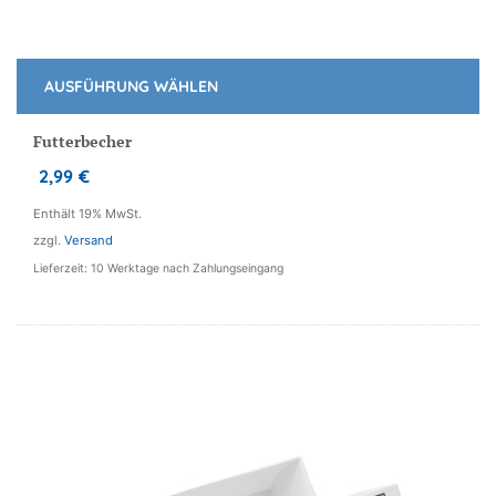
AUSFÜHRUNG WÄHLEN
Dieses
Produkt
Futterbecher
weist
2,99
€
mehrere
Varianten
Enthält 19% MwSt.
auf.
zzgl.
Versand
Die
Lieferzeit: 10 Werktage nach Zahlungseingang
Optionen
können
auf
der
Produktseite
gewählt
werden