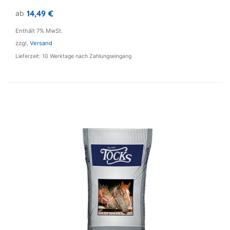
weist
14,49
€
ab
mehrere
Varianten
Enthält 7% MwSt.
auf.
zzgl.
Versand
Die
Lieferzeit: 10 Werktage nach Zahlungseingang
Optionen
können
auf
der
Produktseite
gewählt
werden