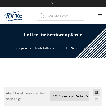
Products
search
Nicht
nur
Futter für Seniorenpferde
Pferde
mögen
TOCKS
Homepage
Pferdefutter
Futter für Seniorenpferde
·
Futtermühle
Tock
GmbH
Alle 2 Ergebnisse werden
angezeigt