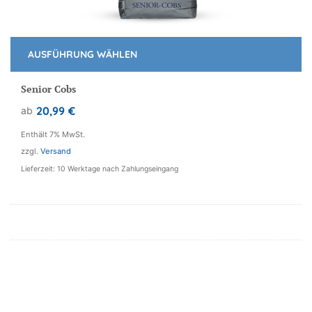
AUSFÜHRUNG WÄHLEN
Dieses
Produkt
Senior Cobs
weist
20,99
€
ab
mehrere
Varianten
Enthält 7% MwSt.
auf.
zzgl.
Versand
Die
Lieferzeit: 10 Werktage nach Zahlungseingang
Optionen
können
auf
der
Produktseite
gewählt
werden