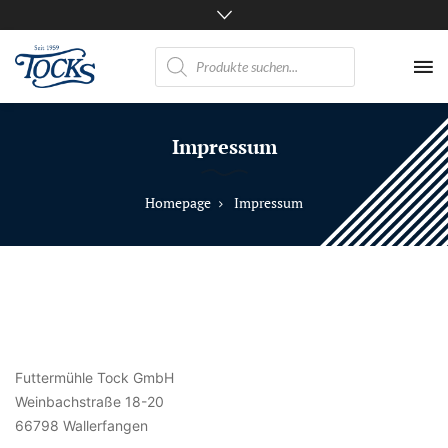
Products
search
Nicht
nur
Impressum
Pferde
mögen
TOCKS
Homepage
Impressum
·
Futtermühle
Tock
GmbH
Futtermühle Tock GmbH
Weinbachstraße 18-20
66798 Wallerfangen