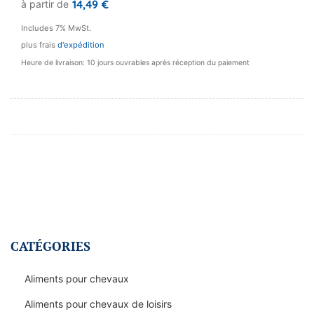
14,49
€
à partir de
plusieurs
variations.
Includes 7% MwSt.
Les
plus frais
d'expédition
options
Heure de livraison: 10 jours ouvrables après réception du paiement
peuvent
être
choisies
sur
la
page
du
produit
CATÉGORIES
Aliments pour chevaux
Aliments pour chevaux de loisirs