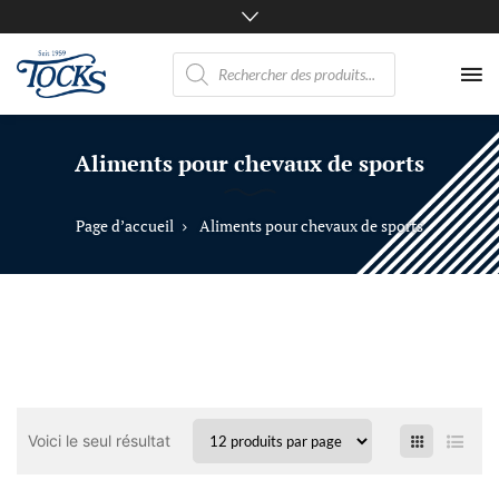
Recherche
de
produits
Nicht
nur
Aliments pour chevaux de sports
Pferde
mögen
TOCKS
Page d’accueil
Aliments pour chevaux de sports
·
Futtermühle
Tock
GmbH
Voici le seul résultat