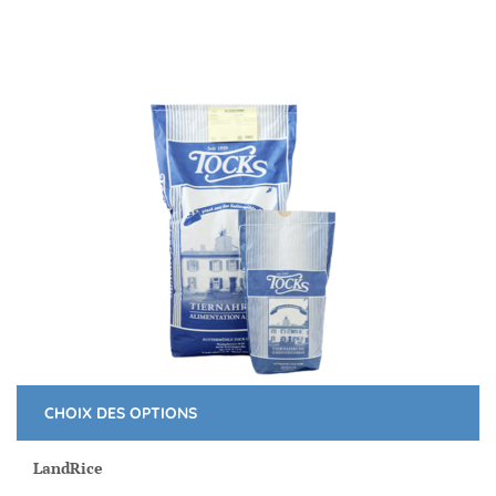
CHOIX DES OPTIONS
Ce
produit
LandRice
a