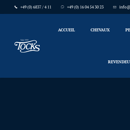
+49 (0) 6837 / 4 11
+49 (0) 16 04 54 30 23
info@
ACCUEIL
CHEVAUX
P
Nicht
REVENDEU
nur
Pferde
mögen
TOCKS
·
Futtermühle
Tock
GmbH