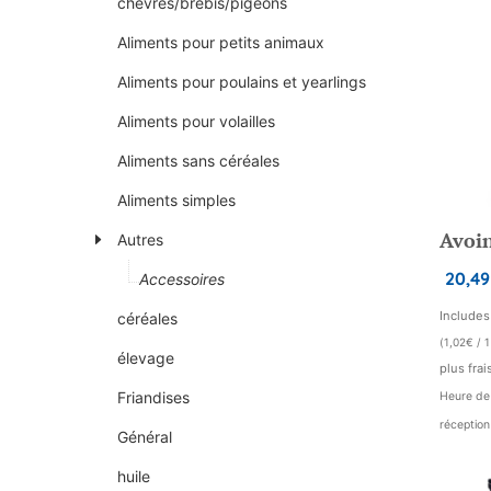
chèvres/brebis/pigeons
Aliments pour petits animaux
Aliments pour poulains et yearlings
Aliments pour volailles
Aliments sans céréales
Aliments simples
Autres
20,49
Accessoires
Include
céréales
(
1,02
€
/ 1
élevage
plus frai
Friandises
Heure de 
réceptio
Général
huile