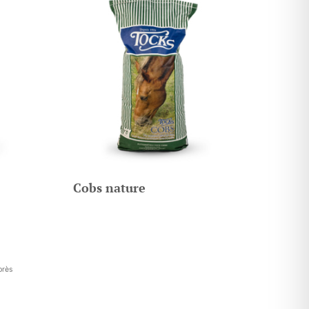
Cobs nature
près