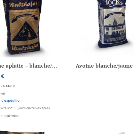
Avoine aplatie – blanche/jaune
Avoine blanche/jaune
€
s 7% MwSt.
 kg)
s
d'expédition
livraison: 10 jours ouvrables après
n du paiement