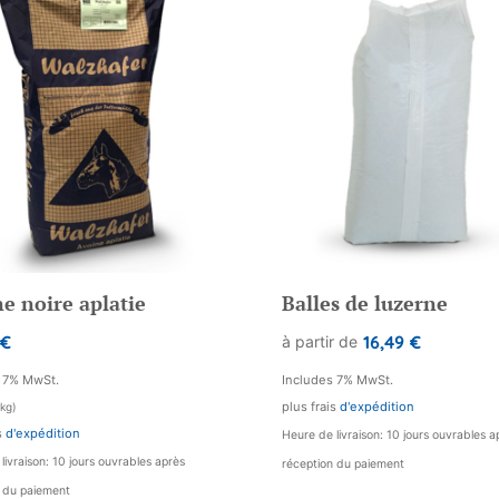
e noire aplatie
Balles de luzerne
€
16,49
€
à partir de
s 7% MwSt.
Includes 7% MwSt.
plus frais
d'expédition
 kg)
s
d'expédition
Heure de livraison: 10 jours ouvrables a
livraison: 10 jours ouvrables après
réception du paiement
n du paiement