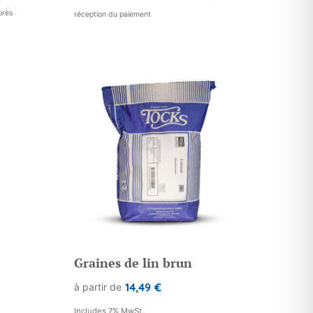
près
réception du paiement
Graines de lin brun
14,49
€
à partir de
Includes 7% MwSt.