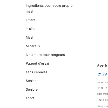
Ingrédients pour votre propre
mash
Litière
loisirs
Mash
Minéraux
Nourriture pour rongeurs
Paquet d'essai
Avoin
sans céréales
21,99
Sénior
Include
(
1,10
€
/ 1
Senioren
plus frai
sport
Heure de 
réceptio