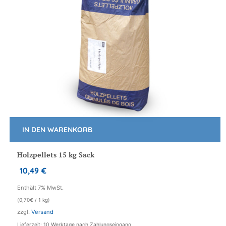
IN DEN WARENKORB
Holzpellets 15 kg Sack
10,49
€
Enthält 7% MwSt.
(
0,70
€
/ 1 kg)
zzgl.
Versand
Lieferzeit: 10 Werktage nach Zahlungseingang