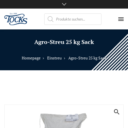
Products
search
Nicht
nur
Agro-Streu 25 kg Sack
Pferde
mögen
TOCKS
Homepage
Einstreu
Agro-Streu 25 kg Sack
·
Futtermühle
Tock
GmbH