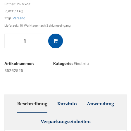
Enthält 7% MwSt.
(
0,62
€
/ 1 kg)
zzgl.
Versand
Lieferzeit: 10 Werktage nach Zahlungseingang
Agro-
Streu
25
kg
Artikelnummer:
Kategorie:
Einstreu
Sack
35262525
Menge
Beschreibung
Kurzinfo
Anwendung
Verpackungseinheiten