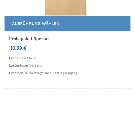
AUSFÜHRUNG WÄHLEN
Dieses
Produkt
Probepaket Spezial
weist
10,99
€
mehrere
Varianten
Enthält 7% MwSt.
auf.
kostenloser Versand
Die
Lieferzeit: 10 Werktage nach Zahlungseingang
Optionen
können
auf
der
Produktseite
gewählt
werden