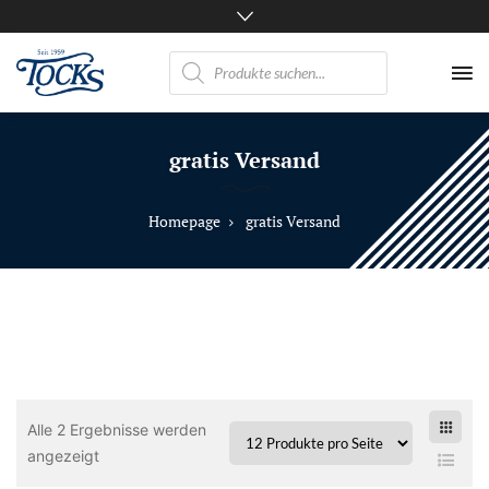
Products
search
Nicht
nur
gratis Versand
Pferde
mögen
TOCKS
Homepage
gratis Versand
·
Futtermühle
Tock
GmbH
Alle 2 Ergebnisse werden
angezeigt