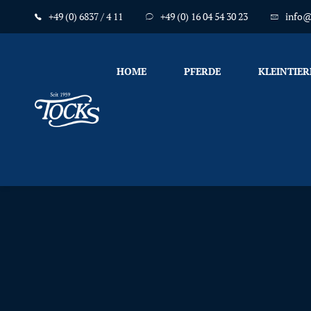
+49 (0) 6837 / 4 11
+49 (0) 16 04 54 30 23
info@
HOME
PFERDE
KLEINTIER
Nicht
nur
Pferde
mögen
TOCKS
·
Futtermühle
Tock
GmbH