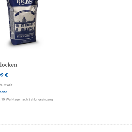
flocken
99
€
7% MwSt.
sand
t: 10 Werktage nach Zahlungseingang