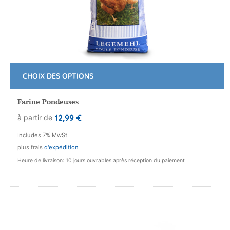
CHOIX DES OPTIONS
Ce
produit
Farine Pondeuses
a
12,99
€
à partir de
plusieurs
variations.
Includes 7% MwSt.
Les
plus frais
d'expédition
options
Heure de livraison: 10 jours ouvrables après réception du paiement
peuvent
être
choisies
sur
la
page