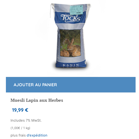
du
produit
AJOUTER AU PANIER
Muesli Lapin aux Herbes
19,99
€
Includes 7% MwSt.
(
1,00
€
/ 1 kg)
plus frais
d'expédition