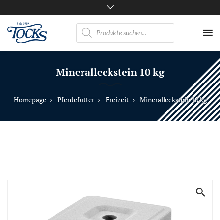
Products
search
Nicht
nur
Mineralleckstein 10 kg
Pferde
mögen
TOCKS
Homepage
Pferdefutter
Freizeit
Mineralleckstein 10 kg
·
Futtermühle
Tock
GmbH