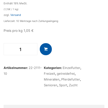
Enthält 19% MwSt.
(
1,15
€
/ 1 kg)
zzgl.
Versand
Lieferzeit: 10 Werktage nach Zahlungseingang
Preis pro kg 1,05 €
Mineralleckstein
10
kg
Menge
Artikelnummer:
22-2111-
Kategorien:
Einzelfutter
,
10
Freizeit
,
getreidefrei
,
Mineralien
,
Pferdefutter
,
Senioren
,
Sport
,
Zucht