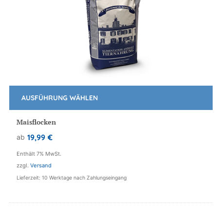
AUSFÜHRUNG WÄHLEN
Dieses
Produkt
Maisflocken
weist
19,99
€
ab
mehrere
Varianten
Enthält 7% MwSt.
auf.
zzgl.
Versand
Die
Lieferzeit: 10 Werktage nach Zahlungseingang
Optionen
können
auf