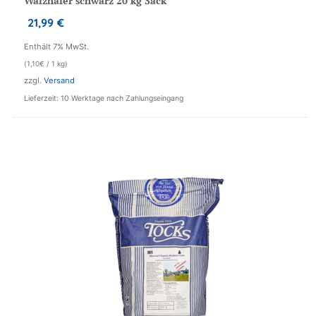
Walzhafer schwarz 20 kg Sack
21,99
€
Enthält 7% MwSt.
(
1,10
€
/ 1 kg)
zzgl.
Versand
Lieferzeit: 10 Werktage nach Zahlungseingang