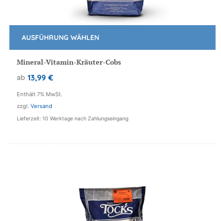
AUSFÜHRUNG WÄHLEN
Dieses
Produkt
Mineral-Vitamin-Kräuter-Cobs
weist
13,99
€
ab
mehrere
Varianten
Enthält 7% MwSt.
auf.
zzgl.
Versand
Die
Lieferzeit: 10 Werktage nach Zahlungseingang
Optionen
können
auf
der
Produktseite
gewählt
werden