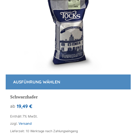
AUSFÜHRUNG WÄHLEN
Dieses
Produkt
Schwarzhafer
weist
19,49
€
ab
mehrere
Varianten
Enthält 7% MwSt.
auf.
zzgl.
Versand
Die
Lieferzeit: 10 Werktage nach Zahlungseingang