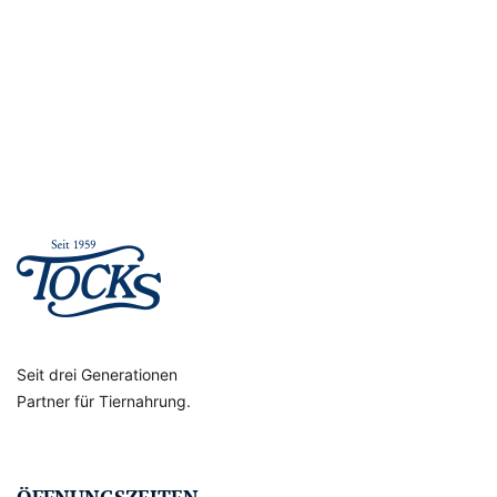
der
Produktseite
gewählt
werden
Seit drei Generationen
Partner für Tiernahrung.
ÖFFNUNGSZEITEN