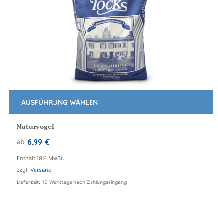
AUSFÜHRUNG WÄHLEN
Dieses
Produkt
Naturvogel
weist
6,99
€
ab
mehrere
Varianten
Enthält 19% MwSt.
auf.
zzgl.
Versand
Die
Lieferzeit: 10 Werktage nach Zahlungseingang
Optionen
können
auf