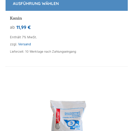
AUSFÜHRUNG WÄHLEN
Dieses
Produkt
Kanin
weist
11,99
€
ab
mehrere
Varianten
Enthält 7% MwSt.
auf.
zzgl.
Versand
Die
Lieferzeit: 10 Werktage nach Zahlungseingang
Optionen
können
auf
der
Produktseite
gewählt
werden