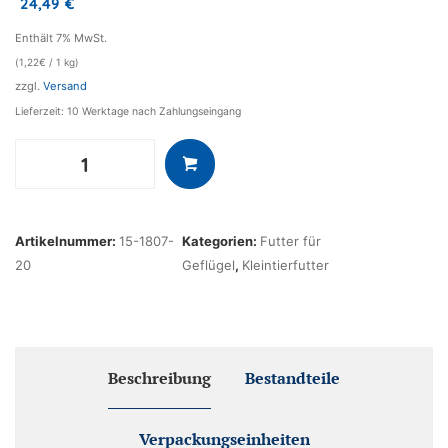
24,49
€
Enthält 7% MwSt.
(
1,22
€
/ 1 kg)
zzgl.
Versand
Lieferzeit: 10 Werktage nach Zahlungseingang
Putenendmast
20
kg
Sack
Artikelnummer:
15-1807-
Kategorien:
Futter für
Menge
20
Geflügel
,
Kleintierfutter
Beschreibung
Bestandteile
Verpackungseinheiten