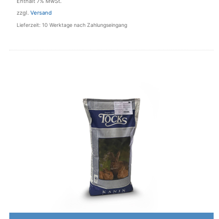
Enthält 7% MwSt.
auf.
zzgl.
Versand
Die
Lieferzeit: 10 Werktage nach Zahlungseingang
Optionen
können
auf
der
Produktseite
gewählt
werden