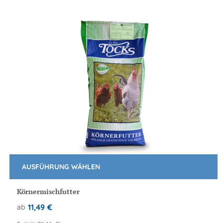
der
Produktseite
gewählt
werden
AUSFÜHRUNG WÄHLEN
Dieses
Produkt
Körnermischfutter
weist
11,49
€
ab
mehrere
Varianten