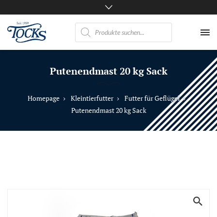
Products
search
Nicht
nur
Putenendmast 20 kg Sack
Pferde
mögen
TOCKS
Homepage
Kleintierfutter
Futter für Geflügel
·
Putenendmast 20 kg Sack
Futtermühle
Tock
GmbH