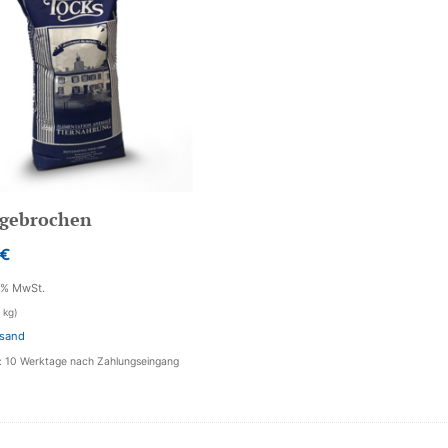
 gebrochen
€
7% MwSt.
 kg)
sand
t: 10 Werktage nach Zahlungseingang