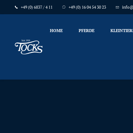
+49 (0) 6837 / 4 11
+49 (0) 16 04 54 30 23
info@
HOME
PFERDE
KLEINTIER
Nicht
nur
Pferde
mögen
TOCKS
·
Futtermühle
Tock
GmbH