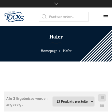
Products
search
Nicht
nur
Hafer
Pferde
mögen
TOCKS
Homepage
Hafer
·
Futtermühle
Tock
GmbH
Alle 3 Ergebnisse werden
angezeigt