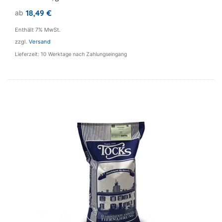
weist
18,49
€
ab
mehrere
Varianten
Enthält 7% MwSt.
auf.
zzgl.
Versand
Die
Lieferzeit: 10 Werktage nach Zahlungseingang
Optionen
können
auf
der
Produktseite
gewählt
werden