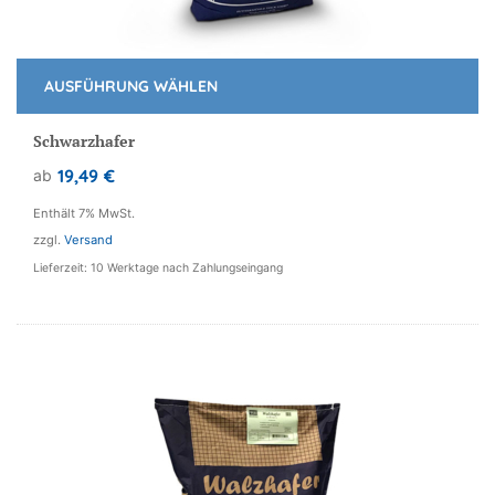
AUSFÜHRUNG WÄHLEN
Dieses
Produkt
Schwarzhafer
weist
19,49
€
ab
mehrere
Varianten
Enthält 7% MwSt.
auf.
zzgl.
Versand
Die
Lieferzeit: 10 Werktage nach Zahlungseingang
Optionen
können
auf
der
Produktseite
gewählt
werden