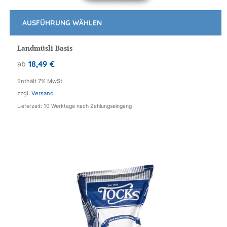
AUSFÜHRUNG WÄHLEN
Dieses
Produkt
Landmüsli Basis
weist
18,49
€
ab
mehrere
Varianten
Enthält 7% MwSt.
auf.
zzgl.
Versand
Die
Lieferzeit: 10 Werktage nach Zahlungseingang
Optionen
können
auf
der
Produktseite
gewählt
werden