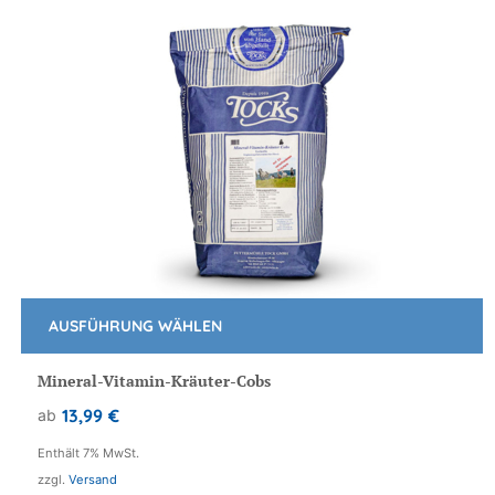
AUSFÜHRUNG WÄHLEN
Dieses
Produkt
Mineral-Vitamin-Kräuter-Cobs
weist
13,99
€
ab
mehrere
Varianten
Enthält 7% MwSt.
auf.
zzgl.
Versand