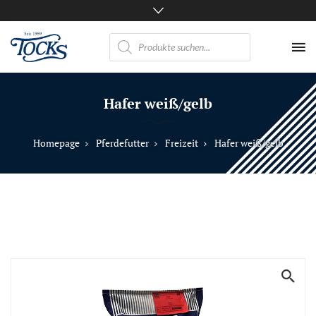
Products
search
Nicht
nur
Hafer weiß/gelb
Pferde
mögen
TOCKS
Homepage
Pferdefutter
Freizeit
Hafer weiß/gelb
·
Futtermühle
Tock
GmbH