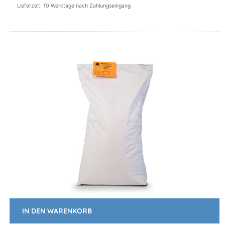
Die
Lieferzeit: 10 Werktage nach Zahlungseingang
Optionen
können
auf
der
Produktseite
gewählt
werden
IN DEN WARENKORB