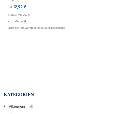
weist
12,99
€
ab
mehrere
Varianten
Enthält 7% MwSt.
auf.
zzgl.
Versand
Die
Lieferzeit: 10 Werktage nach Zahlungseingang
Optionen
können
auf
der
Produktseite
gewählt
werden
KATEGORIEN
Allgemein
(4)