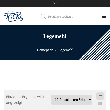
Products
search
Nicht
nur
Legemehl
Pferde
mögen
TOCKS
Homepage
Legemehl
·
Futtermühle
Tock
GmbH
Einzelnes Ergebnis wird
angezeigt