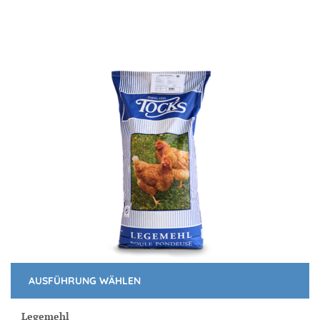
AUSFÜHRUNG WÄHLEN
Dieses
Produkt
Legemehl