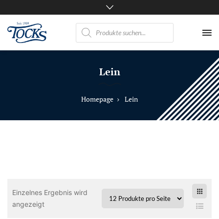
Products
search
Nicht
nur
Lein
Pferde
mögen
TOCKS
Homepage
Lein
·
Futtermühle
Tock
GmbH
Einzelnes Ergebnis wird
angezeigt