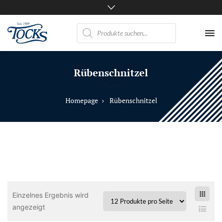
Products
search
Nicht
nur
Rübenschnitzel
Pferde
mögen
TOCKS
Homepage
Rübenschnitzel
·
Futtermühle
Tock
GmbH
Einzelnes Ergebnis wird
angezeigt