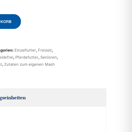
NKORB
gorien:
Einzelfutter
,
Freizeit
,
eidefrei
,
Pferdefutter
,
Senioren
,
t
,
Zutaten zum eigenen Mash
gseinheiten