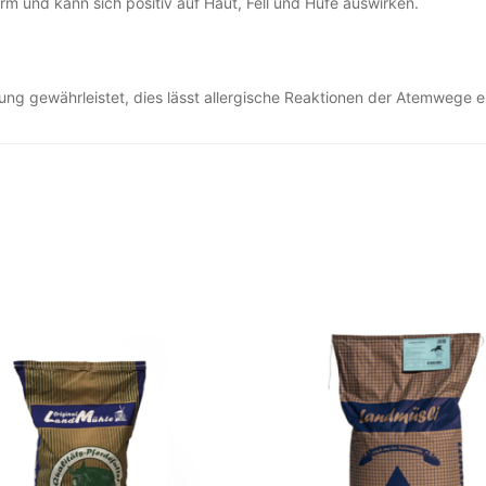
rm und kann sich positiv auf Haut, Fell und Hufe auswirken.
erung gewährleistet, dies lässt allergische Reaktionen der Atemwege 