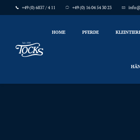
+49 (0) 6837 / 4 11
+49 (0) 16 04 54 30 23
info@
HOME
PFERDE
KLEINTIER
Nicht
HÄN
nur
Pferde
mögen
TOCKS
·
Futtermühle
Tock
GmbH