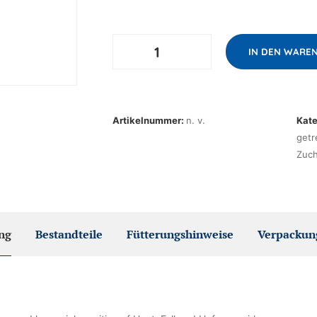
BT-
IN DEN WARE
Bierhefe
Menge
Artikelnummer:
n. v.
Kate
getr
Zuch
ng
Bestandteile
Fütterungshinweise
Verpackun