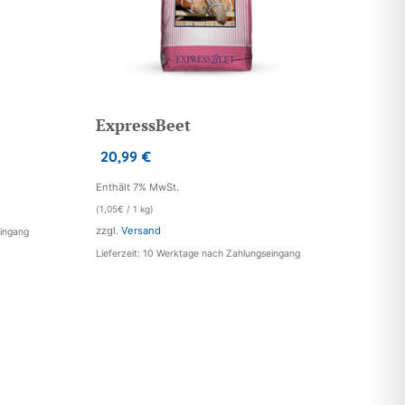
ExpressBeet
20,99
€
Enthält 7% MwSt.
(
1,05
€
/ 1 kg)
zzgl.
Versand
eingang
Lieferzeit: 10 Werktage nach Zahlungseingang