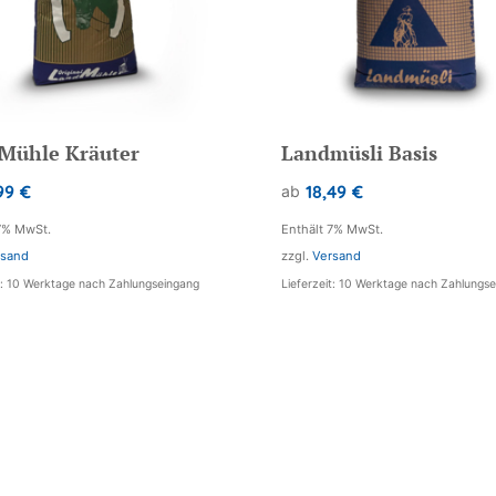
Mühle Kräuter
Landmüsli Basis
99
€
18,49
€
ab
7% MwSt.
Enthält 7% MwSt.
rsand
zzgl.
Versand
it: 10 Werktage nach Zahlungseingang
Lieferzeit: 10 Werktage nach Zahlungs