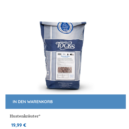
auf
der
Produktseite
gewählt
werden
IN DEN WARENKORB
Hustenkräuter*
19,99
€