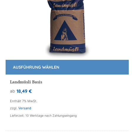
AUSFÜHRUNG WÄHLEN
Dieses
Produkt
Landmüsli Basis
weist
18,49
€
ab
mehrere
Varianten
Enthält 7% MwSt.
auf.
zzgl.
Versand
Die
Lieferzeit: 10 Werktage nach Zahlungseingang
Optionen
können