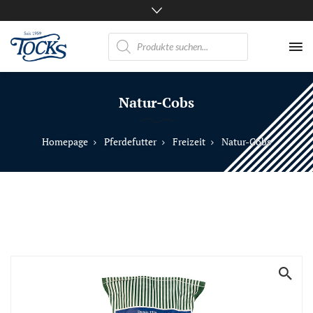
Products
search
Nicht
nur
Natur-Cobs
Pferde
mögen
TOCKS
Homepage
Pferdefutter
Freizeit
Natur-Cobs
·
Futtermühle
Tock
GmbH