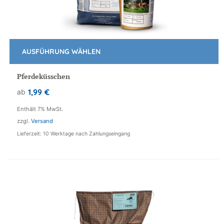
AUSFÜHRUNG WÄHLEN
Dieses
Produkt
Pferdeküsschen
weist
1,99
€
ab
mehrere
Varianten
Enthält 7% MwSt.
auf.
zzgl.
Versand
Die
Lieferzeit: 10 Werktage nach Zahlungseingang
Optionen
können
auf
der
Produktseite
gewählt
werden