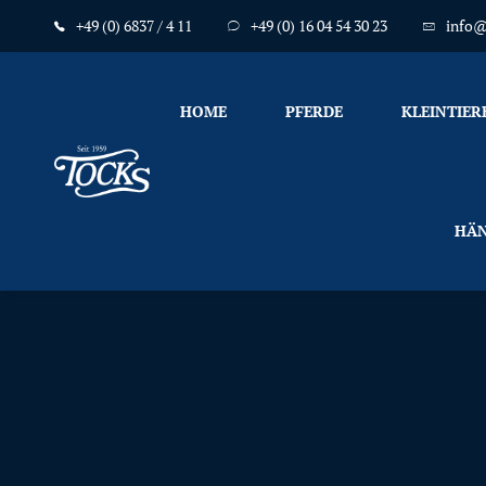
+49 (0) 6837 / 4 11
+49 (0) 16 04 54 30 23
info@
HOME
PFERDE
KLEINTIER
Nicht
HÄN
nur
Pferde
mögen
TOCKS
·
Futtermühle
Tock
GmbH