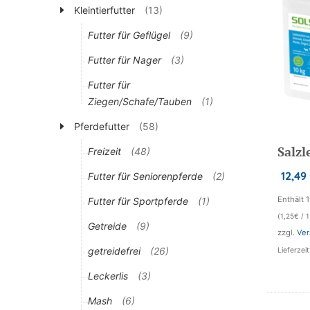
Kleintierfutter
(13)
Futter für Geflügel
(9)
Futter für Nager
(3)
Futter für
Ziegen/Schafe/Tauben
(1)
Pferdefutter
(58)
Salzl
Freizeit
(48)
12,49
Futter für Seniorenpferde
(2)
Enthält 
Futter für Sportpferde
(1)
(
1,25
€
/ 1
Getreide
(9)
zzgl.
Ver
getreidefrei
(26)
Lieferzei
Leckerlis
(3)
Mash
(6)