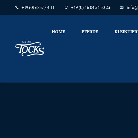
+49 (0) 6837 / 4 11
+49 (0) 16 04 54 30 23
info@
HOME
PFERDE
KLEINTIER
Nicht
nur
Pferde
mögen
TOCKS
·
Futtermühle
Tock
GmbH